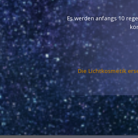
Es werden anfangs 10 rege
kön
Die Lichtkosmetik ers