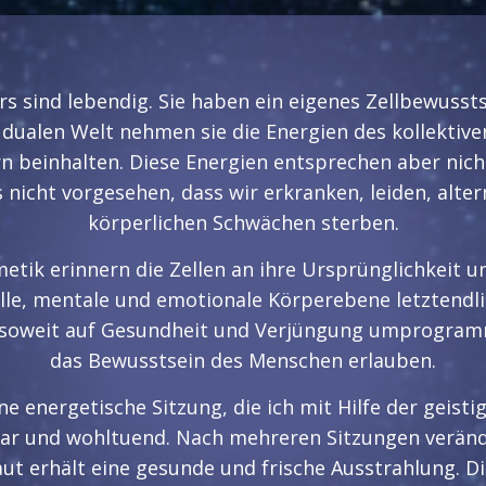
rs sind lebendig. Sie haben ein eigenes Zellbewuss
dualen Welt nehmen sie die Energien des kollektive
n beinhalten. Diese Energien entsprechen aber nich
s nicht vorgesehen, dass wir erkranken, leiden, alter
körperlichen Schwächen sterben.
etik erinnern die Zellen an ihre Ursprünglichkeit 
elle, mentale und emotionale Körperebene letztendli
 soweit auf Gesundheit und Verjüngung umprogrammi
das Bewusstsein des Menschen erlauben.
ne energetische Sitzung, die ich mit Hilfe der geist
bar und wohltuend. Nach mehreren Sitzungen veränd
aut erhält eine gesunde und frische Ausstrahlung. Di