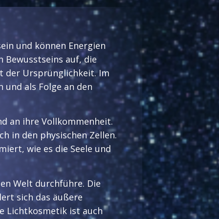
tsein und können Energien
n Bewusstseins auf, die
t der Ursprünglichkeit. Im
n und als Folge an den
und an ihre Vollkommenheit.
ch in den physischen Zellen.
ert, wie es die Seele und
igen Welt durchführe. Die
ert sich das äußere
e Lichtkosmetik ist auch