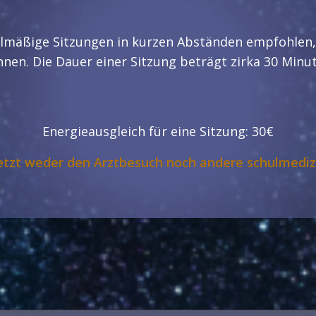
lmäßige Sitzungen in kurzen Abständen empfohlen,
nen. Die Dauer einer Sitzung beträgt zirka 30 Minu
Energieausgleich für eine Sitzung: 30€
etzt weder den Arztbesuch noch andere schulmedi