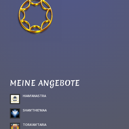
MEINE ANGEBOTE
HIAM’ANASTRA
SHAN’THIE’MAA
TORA’AN’TARIA