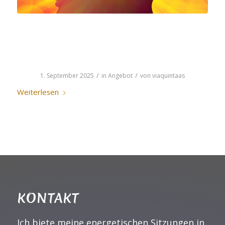
INTUITION DER NEUEN
ZEIT
/
/
1. September 2025
in
Angebot
von
viaquintaas
Weiterlesen
KONTAKT
Ich biete meine energetischen Sitzungen in