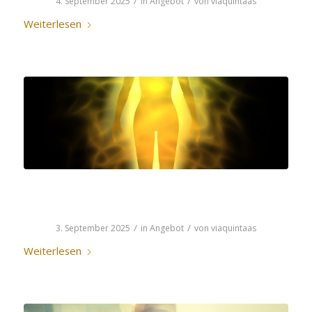
/
/
4. September 2025
in
Angebot
von
viaquintaas
Weiterlesen
RAFTAN
/
/
3. September 2025
in
Angebot
von
viaquintaas
Weiterlesen