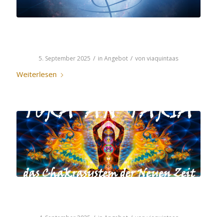
SHAN’THIE’MAA
/
/
5. September 2025
in
Angebot
von
viaquintaas
Weiterlesen
TORA’AN’TARIA