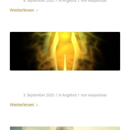
/
/
4. September 2025
in
Angebot
von
viaquintaas
Weiterlesen
RAFTAN
/
/
3. September 2025
in
Angebot
von
viaquintaas
Weiterlesen