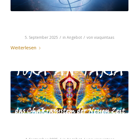
SHAN’THIE’MAA
/
/
5. September 2025
in
Angebot
von
viaquintaas
Weiterlesen
TORA’AN’TARIA