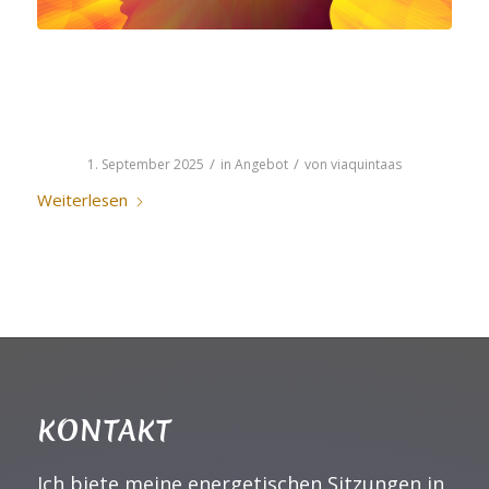
INTUITION DER NEUEN
ZEIT
/
/
1. September 2025
in
Angebot
von
viaquintaas
Weiterlesen
KONTAKT
Ich biete meine energetischen Sitzungen in